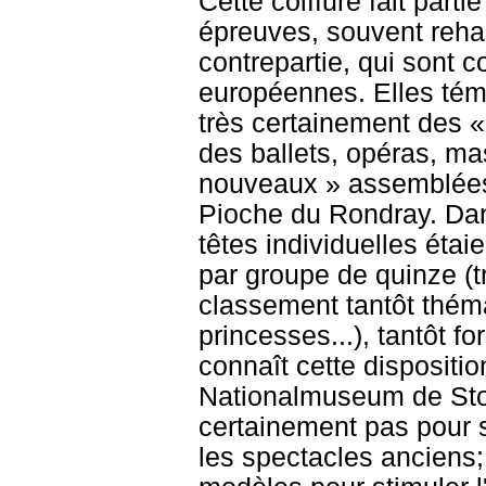
Cette coiffure fait part
épreuves, souvent rehau
contrepartie, qui sont 
européennes. Elles témo
très certainement des «
des ballets, opéras, ma
nouveaux » assemblées 
Pioche du Rondray. Dan
têtes individuelles étai
par groupe de quinze (t
classement tantôt thémat
princesses...), tantôt 
connaît cette dispositi
Nationalmuseum de Stock
certainement pas pour 
les spectacles anciens; 