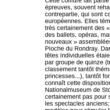
Cette coiffure fait part
épreuves, souvent rehau
contrepartie, qui sont 
européennes. Elles témo
très certainement des «
des ballets, opéras, ma
nouveaux » assemblées 
Pioche du Rondray. Dan
têtes individuelles étai
par groupe de quinze (t
classement tantôt thémat
princesses...), tantôt 
connaît cette dispositi
Nationalmuseum de Stock
certainement pas pour 
les spectacles anciens; 