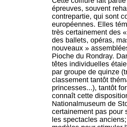
Cette coiffure fait part
épreuves, souvent rehau
contrepartie, qui sont 
européennes. Elles témo
très certainement des «
des ballets, opéras, ma
nouveaux » assemblées 
Pioche du Rondray. Dan
têtes individuelles étai
par groupe de quinze (t
classement tantôt thémat
princesses...), tantôt 
connaît cette dispositi
Nationalmuseum de Stock
certainement pas pour 
les spectacles anciens; 