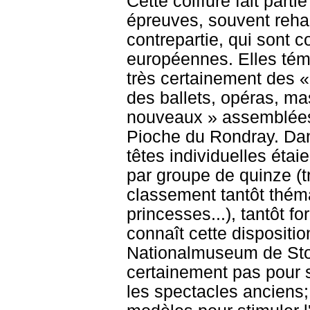
Cette coiffure fait part
épreuves, souvent rehau
contrepartie, qui sont 
européennes. Elles témo
très certainement des «
des ballets, opéras, ma
nouveaux » assemblées 
Pioche du Rondray. Dan
têtes individuelles étai
par groupe de quinze (t
classement tantôt thémat
princesses...), tantôt 
connaît cette dispositi
Nationalmuseum de Stock
certainement pas pour 
les spectacles anciens; 