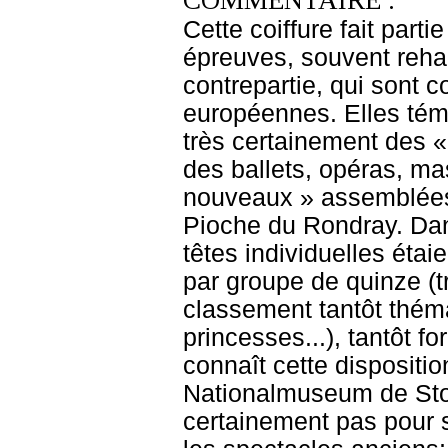
COMMENTAIRE :
Cette coiffure fait part
épreuves, souvent rehau
contrepartie, qui sont 
européennes. Elles témo
très certainement des «
des ballets, opéras, ma
nouveaux » assemblées 
Pioche du Rondray. Dan
têtes individuelles étai
par groupe de quinze (t
classement tantôt thémat
princesses...), tantôt 
connaît cette dispositi
Nationalmuseum de Stock
certainement pas pour 