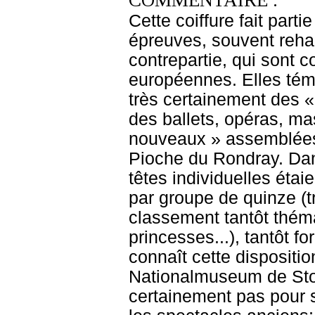
COMMENTAIRE :
Cette coiffure fait part
épreuves, souvent rehau
contrepartie, qui sont 
européennes. Elles témo
très certainement des «
des ballets, opéras, ma
nouveaux » assemblées 
Pioche du Rondray. Dan
têtes individuelles étai
par groupe de quinze (t
classement tantôt thémat
princesses...), tantôt 
connaît cette dispositi
Nationalmuseum de Stock
certainement pas pour 