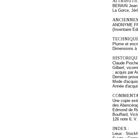
ATTRIBUTI
BERAIN Jean 
La Gorce, Jé
ANCIENNES
ANONYME F
(Inventaire E
TECHNIQUE
Plume et encre
Dimensions à l
HISTORIQUE
Claude Pioche 
Gilbert, vicom
; acquis par 
Dernière prov
Mode d'acquisi
Année d'acquis
COMMENTAI
Une copie exé
des Abencérag
Edmond de Rot
Bouffard, Vict
126 note 6; V
INDEX :
Lieux : Stock