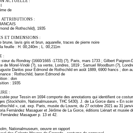
ON ACTUELLE :
I
rôme de
 ATTRIBUTIONS :
RANCAIS
dmond de Rothschild), 1935
S ET DIMENSIONS :
 brune, lavis gris et brun, aquarelle, traces de pierre noire
a feuille : H. 00,240m ; L. 00,211m
 :
sieur du Rondray (1660/1665 -1733) (?), Paris, mars 1733 ; Gilbert Paignon-Di
te de Morel-Vindé (?), sa vente, Londres, 1819 ; Samuel Woodburn (?), Londre
Auguste Danlos pour Edmond de Rothschild en août 1889, 6900 francs ; don 
enance : Rothschild, baron Edmond de
tion : don
ition : 1935
RE :
cutée pour Tessin en 1694 comporte des annotations qui identifient ce cost
es (Stockholm, Nationalmuseum, THC 5430). J. de La Gorce dans « En scène
hschild », cat. exp. Paris, musée du Louvre, du 27 octobre 2021 au 31 janvie
oria Fernández Masaguer et Jérôme de La Gorce, éditions Liénart et musée du 
. Fernández Masaguer p. 13 et 42.
holm, Nationalmuseum, oeuvre en rapport