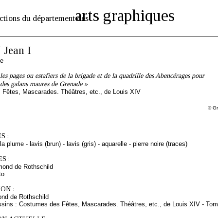
arts graphiques
ctions du département des
Jean I
se
es pages ou estafiers de la brigade et de la quadrille des Abencérages pour
 des galans maures de Grenade »
Fêtes, Mascarades. Théâtres, etc., de Louis XIV
© Gr
S :
a plume - lavis (brun) - lavis (gris) - aquarelle - pierre noire (traces)
S :
mond de Rothschild
to
ON :
nd de Rothschild
ssins : Costumes des Fêtes, Mascarades. Théâtres, etc., de Louis XIV - Tom