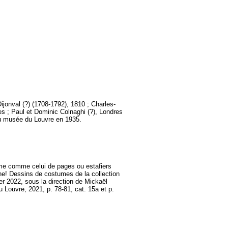
jonval (?) (1708-1792), 1810 ; Charles-
s ; Paul et Dominic Colnaghi (?), Londres
au musée du Louvre en 1935.
ume comme celui de pages ou estafiers
! Dessins de costumes de la collection
r 2022, sous la direction de Mickaël
Louvre, 2021, p. 78-81, cat. 15a et p.