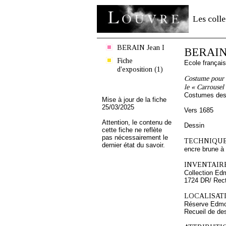
Les colle
BERAIN Jean I
BERAIN 
Fiche
Ecole françai
d'exposition (1)
Costume pour l
le « Carrousel
Costumes des 
Mise à jour de la fiche
25/03/2025
Vers 1685
Attention, le contenu de
Dessin
cette fiche ne reflète
pas nécessairement le
TECHNIQUE
dernier état du savoir.
encre brune à l
INVENTAIRE
Collection Ed
1724 DR/ Rec
LOCALISATI
Réserve Edmo
Recueil de de