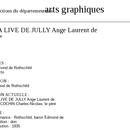
arts graphiques
ctions du département des
A LIVE DE JULLY Ange Laurent de
se
S :
mond de Rothschild
cto
ON :
nd de Rothschild
ON ACTUELLE :
 LIVE DE JULLY Ange Laurent de
 COCHIN Charles-Nicolas, le père
 :
enance : Rothschild, baron Edmond de
tion : don
ition : 1935