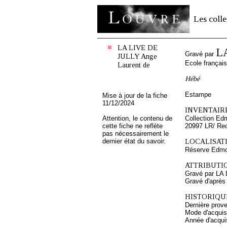
Les colle
LA LIVE DE
L
Gravé par
JULLY Ange
Ecole françai
Laurent de
Hébé
Estampe
Mise à jour de la fiche
11/12/2024
INVENTAIRE
Attention, le contenu de
Collection Ed
cette fiche ne reflète
20997 LR/ Re
pas nécessairement le
dernier état du savoir.
LOCALISATI
Réserve Edmo
ATTRIBUTI
Gravé par LA
Gravé d'après
HISTORIQUE
Dernière prov
Mode d'acquisi
Année d'acquis