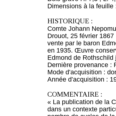
Dimensions à la feuille
HISTORIQUE :
Comte Johann Nepomuk E
Drouot, 25 février 1867 
vente par le baron Edm
en 1935. Œuvre conserv
Edmond de Rothschild 
Dernière provenance : 
Mode d'acquisition : do
Année d'acquisition : 1
COMMENTAIRE :
« La publication de la Chute et Rédemption de l'humanité s'inscrit dans un contexte particulièrement concurrentiel, marqué par le grand nombre de cycles de la Passion gravés depuis la fin du xve siècle. Altdorfer s'efforce de se distinguer des récentes gravures sur bois de Hans Schäufelin (1507), de Lucas Cranach(1509) et surtout de la Grande et de la Petite Passion publiées par Dürer en 1511, en faisant preuve d'originalité en matière d'iconographie, de technique et d'invention formelle1.Avec ses quarante scènes dont dix-neuf consacrées a la Passion, Altdorfer conçoit le cycle gravé le plus complet jamais produit, dépassant les trente-sept bois de la Petite Passion de Dürer. Il n'est pas le premier à retracer, au-delà de la Passion du Christ, le récit de la Rédemption de l'humanité du Péché originel au Jugement dernier, mais l'importance qu'il accorde à la Vierge dans l'histoire du salut est inédite2. En témoigne le choix de représenter la Vierge à l'Enfant sur un croissant de lune sur la page de titre(cat. 27.1), la ou les suites de la Passion gravées par Dürer s'ouvrent sur un Christ en Homme de douleur3. Cette estampe inaugurale est suivie par une représentation de la Chute soulignant le rôle joué par Eve dans le Péché originel, lequel sera racheté grâce à la Vierge, désignée ici comme la « nouvelle Eve ». La série comprend en outre, a la différence des autres cycles de la m^eme époque, une représentation de la Dormition. Peut- être Altdorfer exprime-t-il ici sa piété personnelle pour la Vierge, a laquelle il avait dédié en 1510, pour le salut de son âme (« insalutem animae »), le tableau de Berlin représentant le Repos pendant la fuite en Égypte 4.La série se distingue également par la taille très réduite de ses gravures sur bois, exceptionnelle dans l'histoire de la gravure de la Renaissance allemande. Altdorfer s'était déjà fait connaître par des petits burins inspirés des nielles italiens (voir cat. 7), dont il transpose ici les dimensions a la gravure sur bois, un véritable tour de force technique qu'il ne renouvellera pas par la suite. Nous conservons deux séries de feuilles non coupées, dix à Cleveland comportant quatre estampes par feuille, et cinq a Erlangen avec initialement huit estampes par feuille, aujourd'hui six car les feuilles ont été déchirées5 (cat. 27b).Winzinger propose d'y reconnaître des épreuves d'essai, mais il s'agit plus vraisemblablement d'un témoignage de la manière dont les blocs étaient imprimés ensemble pour assurer une égale répartition de la pression et de l'encrage 6. Certaines épreuves ont été reliées a une date précoce, comme celles de Berlin, probablement pour constituer des livres d'images sans texte, à la différence des trois séries de Dürer, la Vie de la Vierge, la Grande Passion et la Petite Passion, publiées en 1511, accompagnées des vers de Chelidonius 7. La plupart des épreuves nous sont toutefois parvenues en feuilles libres. Observant que leur format correspond à celui des gravures qui ornaient a l'époque les livres de prières, Thomas Noll suppose qu'elles étaient destinées à être insérées dans des livres sans images8. Loin de constituer une bible pour les illettrés, ces estampes d'un grand raffinement technique étaient destinées à rejoindre les bibliothèques ou les cabinets d'estampes des collectionneurs. Altdorfer fait preuve d'une grande inventivité dans l'interprétation de sujets religieux traditionnels, même s'il est parfois possible de retracer certaines de ses sources d'inspiration. Comme l'a observé Herman Voss, plusieurs figures de la série semblent dériver du retable de Saint-Wolf