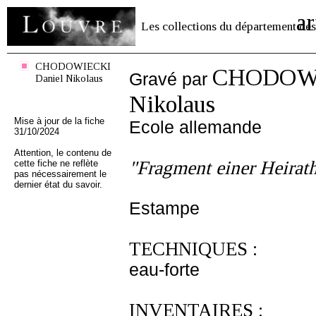
ar
Les collections du département des
CHODOWIECKI
CHODOWI
Gravé par
Daniel Nikolaus
Nikolaus
Mise à jour de la fiche
Ecole allemande
31/10/2024
Attention, le contenu de
"Fragment einer Heirat
cette fiche ne reflète
pas nécessairement le
dernier état du savoir.
Estampe
TECHNIQUES :
eau-forte
INVENTAIRES :