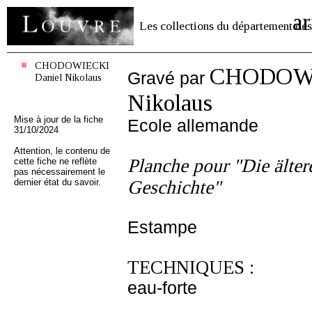
ar
Les collections du département des
CHODOWIECKI
CHODOWI
Gravé par
Daniel Nikolaus
Nikolaus
Mise à jour de la fiche
Ecole allemande
31/10/2024
Attention, le contenu de
Planche pour "Die älter
cette fiche ne reflète
pas nécessairement le
dernier état du savoir.
Geschichte"
Estampe
TECHNIQUES :
eau-forte