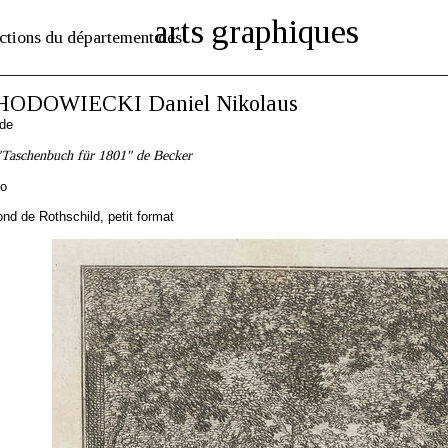
arts graphiques
ctions du département des
HODOWIECKI Daniel Nikolaus
nde
"Taschenbuch für 1801" de Becker
to
d de Rothschild, petit format