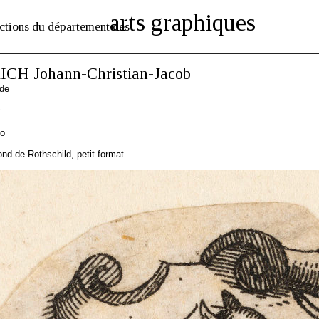
arts graphiques
ctions du département des
CH Johann-Christian-Jacob
nde
to
d de Rothschild, petit format