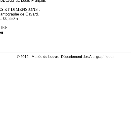
s DECAISNE Louis François
S ET DIMENSIONS :
pantographe de Gavard.
L. 00,350m
RE :
er
© 2012 - Musée du Louvre, Département des Arts graphiques