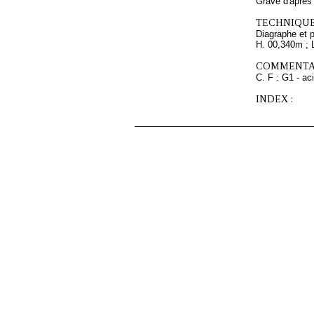
Gravé d'aprè
TECHNIQUE
Diagraphe et 
H. 00,340m ; 
COMMENTAI
C. F : G1 - aci
INDEX :