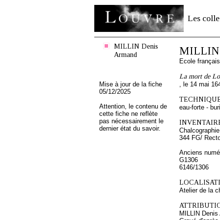
Les colle
MILLIN Denis
MILLIN 
Armand
Ecole françai
La mort de Lo
Mise à jour de la fiche
, le 14 mai 16
05/12/2025
TECHNIQUE
Attention, le contenu de
eau-forte - bur
cette fiche ne reflète
pas nécessairement le
INVENTAIRE
dernier état du savoir.
Chalcographie
344 FG/ Rect
Anciens numér
G1306
6146/1306
LOCALISATI
Atelier de la 
ATTRIBUTI
MILLIN Denis