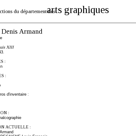
arts graphiques
ctions du département des
Denis Armand
se
uis XIII
43.
S :
in
S :
o
os d'inventaire :
ON :
chalcographie
ON ACTUELLE :
 Armand