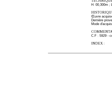
TECHNIQUE
H. 00,300m ; 
HISTORIQUE
Œuvre acquise
Dernière prov
Mode d'acquisi
COMMENTAI
C.F : 5929 - c
INDEX :