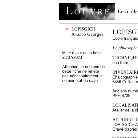
Les colle
LOPISGICH
LOPISGI
Antonio Georges
Ecole françai
Le philosophe
Mise à jour de la fiche
28/07/2023
TECHNIQUE
eau-forte
Attention, le contenu de
cette fiche ne reflète
INVENTAIRE
pas nécessairement le
Chalcographie
dernier état du savoir.
6456 C/ Recto
Anciens numér
PFH-8735
LOCALISATI
Atelier de la 
ATTRIBUTI
LOPISGICH An
Gravé d'aprè