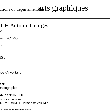
arts graphiques
ctions du département des
CH Antonio Georges
se
 en méditation
S :
S :
os d'inventaire :
ON :
chalcographie
ON ACTUELLE :
tonio Georges
s REMBRANDT Harmensz van Rijn