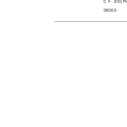
C. F : 4721 Pl
INDEX :