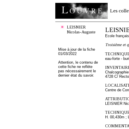
Les colle
LEISNIER
LEISNIE
Nicolas-Auguste
Ecole françai
Troisième et q
Mise à jour de la fiche
01/03/2022
TECHNIQUE
eau-forte - bur
Attention, le contenu de
cette fiche ne reflète
INVENTAIRE
pas nécessairement le
Chalcographie
dernier état du savoir.
4728 C/ Recto
LOCALISATI
Centre de Con
ATTRIBUTI
LEISNIER Nic
TECHNIQUE
H. 00,430m ; 
COMMENTAI