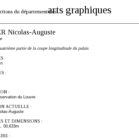
arts graphiques
ctions du département des
R Nicolas-Auguste
se
uatrième partie de la coupe longitudinale du palais.
S :
in
S :
ON :
servation du Louvre
ON ACTUELLE :
olas-Auguste
S ET DIMENSIONS :
L. 00,633m
RE :