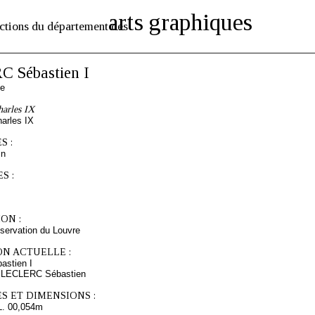
arts graphiques
ctions du département des
 Sébastien I
se
harles IX
harles IX
S :
in
S :
ON :
servation du Louvre
ON ACTUELLE :
stien I
s LECLERC Sébastien
S ET DIMENSIONS :
L. 00,054m