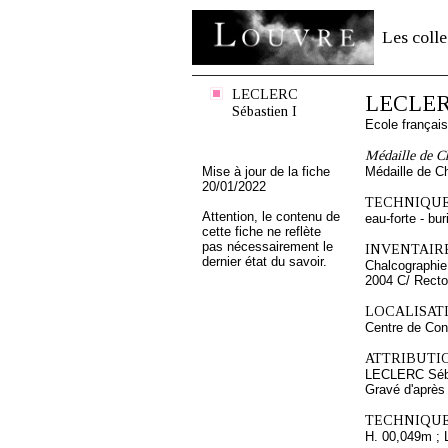
Les colle
LECLERC
LECLERC
Sébastien I
Ecole françai
Médaille de C
Mise à jour de la fiche
Médaille de C
20/01/2022
TECHNIQUE
Attention, le contenu de
eau-forte - bur
cette fiche ne reflète
pas nécessairement le
INVENTAIRE
dernier état du savoir.
Chalcographie
2004 C/ Recto
LOCALISATI
Centre de Con
ATTRIBUTI
LECLERC Séba
Gravé d'aprè
TECHNIQUE
H. 00,049m ; 