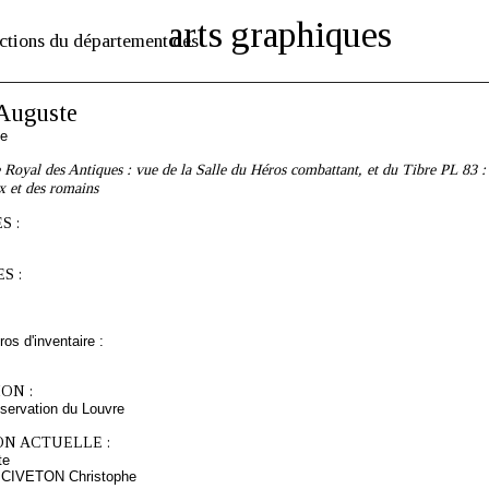
arts graphiques
ctions du département des
uguste
se
Royal des Antiques : vue de la Salle du Héros combattant, et du Tibre PL 83 :
ix et des romains
S :
S :
os d'inventaire :
ON :
servation du Louvre
ON ACTUELLE :
te
s CIVETON Christophe