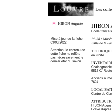
Les colle
HIBON Auguste
HIBON A
Ecole françai
Mise à jour de la fiche
PL 58 : Musée 
03/03/2022
Salle de la Pa
Attention, le contenu de
TECHNIQUE
cette fiche ne reflète
eau-forte
pas nécessairement le
dernier état du savoir.
INVENTAIRE
Chalcographie
9812 C/ Recto
Anciens numér
7624
LOCALISATI
Centre de Con
ATTRIBUTI
HIBON Augus
Gravé d'aprè