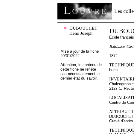
Les colle
DUBOUCHET
DUBOUC
Henri Joseph
Ecole françai
Balthazar Cast
Mise à jour de la fiche
20/01/2022
1872
Attention, le contenu de
TECHNIQUE
cette fiche ne reflète
burin
pas nécessairement le
dernier état du savoir.
INVENTAIRE
Chalcographie
2127 C/ Recto
LOCALISATI
Centre de Con
ATTRIBUTI
DUBOUCHET H
Gravé d'après
TECHNIQUE