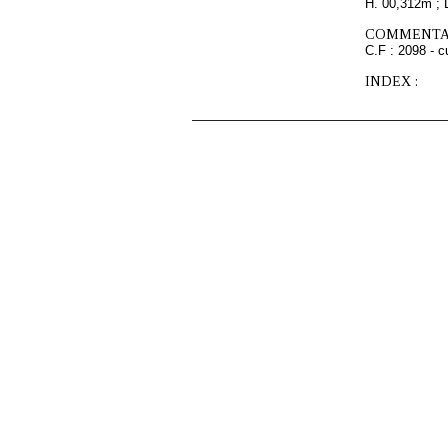
H. 00,312m ; 
COMMENTAI
C.F : 2098 - c
INDEX :