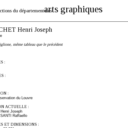
arts graphiques
ctions du département des
HET Henri Joseph
se
iglione, même tableau que le précédent
S :
S :
ON :
servation du Louvre
ON ACTUELLE :
enri Joseph
 SANTI Raffaello
S ET DIMENSIONS :