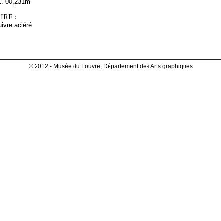
L. 00,231m
RE :
uivre aciéré
© 2012 - Musée du Louvre, Département des Arts graphiques