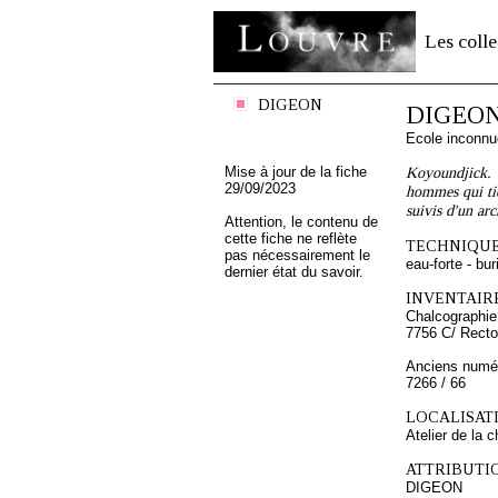
Les colle
DIGEON
DIGEO
Ecole inconnu
Mise à jour de la fiche
Koyoundjick. Tr
29/09/2023
hommes qui tie
suivis d'un arc
Attention, le contenu de
cette fiche ne reflète
TECHNIQUE
pas nécessairement le
eau-forte - bur
dernier état du savoir.
INVENTAIRE
Chalcographie
7756 C/ Recto
Anciens numér
7266 / 66
LOCALISATI
Atelier de la 
ATTRIBUTI
DIGEON