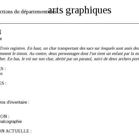
arts graphiques
ctions du département des
N
e
ois registres. En haut, un char transportant des sacs sur lesquels sont assis deu
nnent le timon. Au centre, deux personnages dont l'un tient un enfant par la mai
her. En bas, le roi sur son char, abrité par un parasol, suivi de deux archers por
S :
in
S :
os d'inventaire :
ON :
chalcographie
ON ACTUELLE :