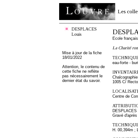
Les colle
DESPLACES
DESPLA
Louis
Ecole françai
La Charité ro
Mise à jour de la fiche
18/01/2022
TECHNIQUE
eau-forte - bur
Attention, le contenu de
cette fiche ne reflète
INVENTAIRE
pas nécessairement le
Chalcographie
dernier état du savoir.
1005 C/ Recto
LOCALISATI
Centre de Con
ATTRIBUTI
DESPLACES 
Gravé d'aprè
TECHNIQUE
H. 00,394m ; 