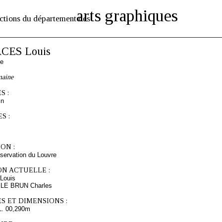
arts graphiques
ctions du département des
CES Louis
se
maine
S :
in
S :
ON :
servation du Louvre
ON ACTUELLE :
Louis
s LE BRUN Charles
S ET DIMENSIONS :
L. 00,290m