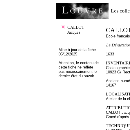
Les colle
CALLOT
CALLOT
Jacques
Ecole françai
La Dévastatio
Mise à jour de la fiche
05/12/2025
1633
Attention, le contenu de
INVENTAIRE
cette fiche ne reflète
Chalcographie
pas nécessairement le
10923 G/ Rec
dernier état du savoir.
Anciens numér
14167
LOCALISATI
Atelier de la 
ATTRIBUTI
CALLOT Jacq
Gravé d'aprè
TECHNIQUE