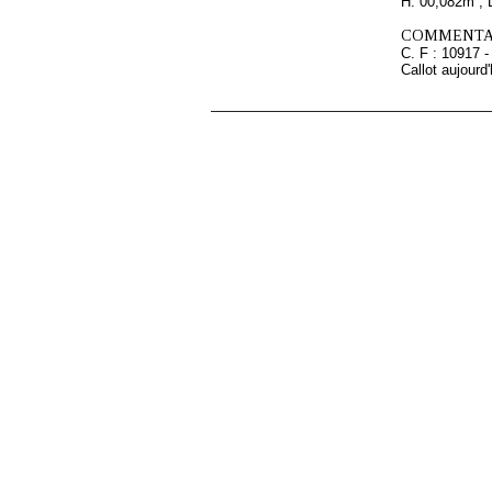
H. 00,082m ; 
COMMENTAI
C. F : 10917 -
Callot aujour