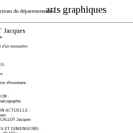
arts graphiques
ctions du département des
 Jacques
se
n d'un monastère.
S :
to
os d'inventaire :
ON :
chalcographie
ON ACTUELLE :
ues
s CALLOT Jacques
S ET DIMENSIONS :