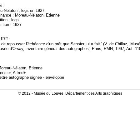
 :
u-Nélaton ; legs en 1927.
enance : Moreau-Nélaton, Etienne
tion : legs
ition : 1927
RE :
e de repousser l'échéance d'un prêt que Sensier lui a fait.' (V. de Chillaz, 'M
usée d'Orsay, inventaire général des autographes', Paris, RMN, 1997, Aut. 11
Moreau-Nélaton, Etienne
nsier, Alfred+
ettre autographe signée - enveloppe
© 2012 - Musée du Louvre, Département des Arts graphiques