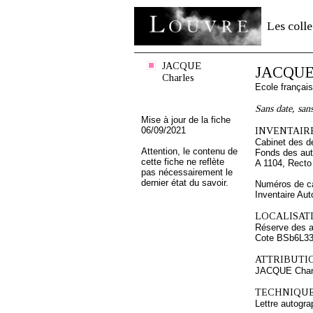
Les colle
JACQUE
JACQUE 
Charles
Ecole françai
Sans date, sans
Mise à jour de la fiche
06/09/2021
INVENTAIRE
Cabinet des d
Attention, le contenu de
Fonds des au
cette fiche ne reflète
A 1104, Recto
pas nécessairement le
dernier état du savoir.
Numéros de ca
Inventaire Au
LOCALISATI
Réserve des 
Cote BSb6L3
ATTRIBUTI
JACQUE Char
TECHNIQUE
Lettre autogra