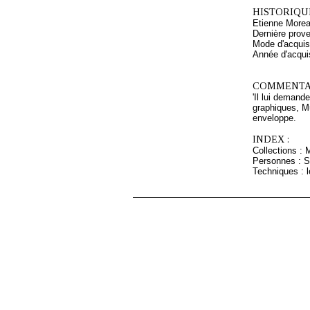
HISTORIQUE
Etienne Morea
Dernière prov
Mode d'acquisi
Année d'acquis
COMMENTAI
'Il lui demand
graphiques, M
enveloppe.
INDEX :
Collections : 
Personnes : Se
Techniques : l