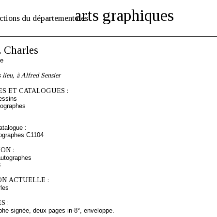
arts graphiques
ctions du département des
Charles
se
 lieu, à Alfred Sensier
S ET CATALOGUES :
essins
tographes
talogue :
tographes C1104
ON :
autographes
3
ON ACTUELLE :
les
S :
phe signée, deux pages in-8°, enveloppe.