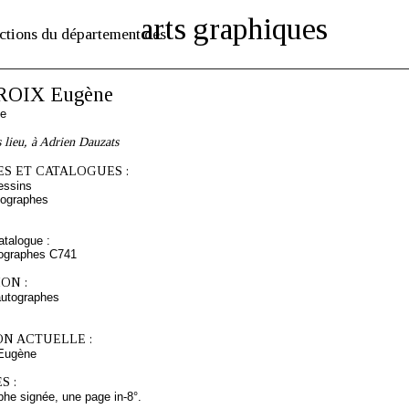
arts graphiques
ctions du département des
OIX Eugène
se
s lieu, à Adrien Dauzats
S ET CATALOGUES :
essins
tographes
talogue :
tographes C741
ON :
autographes
ON ACTUELLE :
Eugène
S :
phe signée, une page in-8°.