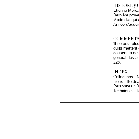
HISTORIQUE
Etienne Morea
Dernière prov
Mode d'acquisi
Année d'acquis
COMMENTAI
'Il ne peut pl
qu'ils mettent
causent la des
général des au
228.
INDEX :
Collections : 
Lieux : Borde
Personnes : D
Techniques : l