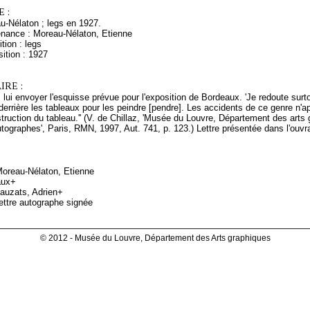
 :
u-Nélaton ; legs en 1927.
enance : Moreau-Nélaton, Etienne
tion : legs
ition : 1927
RE :
us lui envoyer l'esquisse prévue pour l'exposition de Bordeaux. 'Je redoute sur
 derrière les tableaux pour les peindre [pendre]. Les accidents de ce genre 
truction du tableau.'' (V. de Chillaz, 'Musée du Louvre, Département des arts
tographes', Paris, RMN, 1997, Aut. 741, p. 123.) Lettre présentée dans l'ouvra
Moreau-Nélaton, Etienne
aux+
auzats, Adrien+
ettre autographe signée
© 2012 - Musée du Louvre, Département des Arts graphiques