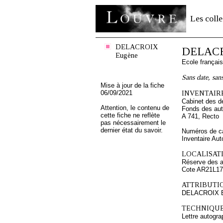
Les colle
DELACROIX
DELACR
Eugène
Ecole françai
Sans date, san
Mise à jour de la fiche
06/09/2021
INVENTAIRE
Cabinet des d
Attention, le contenu de
Fonds des au
cette fiche ne reflète
A 741, Recto
pas nécessairement le
dernier état du savoir.
Numéros de ca
Inventaire Au
LOCALISATI
Réserve des 
Cote AR21L17
ATTRIBUTI
DELACROIX 
TECHNIQUE
Lettre autogra