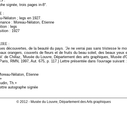
S :
phe signée, trois pages in-8°.
 :
u-Nélaton ; legs en 1927.
enance : Moreau-Nélaton, Etienne
tion : legs
ition : 1927
RE :
de ses découvertes, de la beauté du pays. 'Je ne verrai pas sans tristesse le m
aux orangers, couverts de fleurs et de fruits du beau soleil, des beaux yeux
(V. de Chillaz, 'Musée du Louvre, Département des arts graphiques, Musée d'O
Paris, RMN, 1997, Aut. 675, p. 117.) Lettre présentée dans l'ouvrage suivant :
Moreau-Nélaton, Etienne
r+
udin, Th.+
ettre autographe signée
© 2012 - Musée du Louvre, Département des Arts graphiques