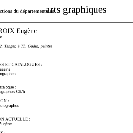
arts graphiques
ctions du département des
OIX Eugène
se
2, Tanger, à Th. Gudin, peintre
S ET CATALOGUES :
essins
tographes
talogue :
tographes C675
ON :
autographes
ON ACTUELLE :
Eugène