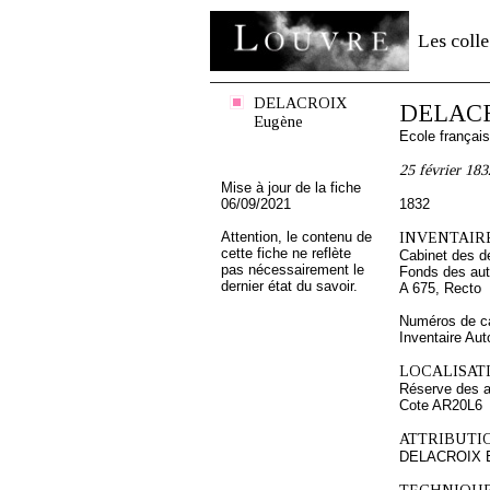
Les colle
DELACROIX
DELACR
Eugène
Ecole françai
25 février 183
Mise à jour de la fiche
06/09/2021
1832
Attention, le contenu de
INVENTAIRE
cette fiche ne reflète
Cabinet des d
pas nécessairement le
Fonds des au
dernier état du savoir.
A 675, Recto
Numéros de ca
Inventaire Au
LOCALISATI
Réserve des 
Cote AR20L6
ATTRIBUTI
DELACROIX 