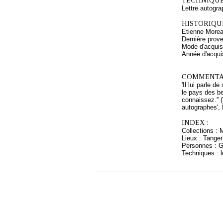
TECHNIQUE
Lettre autogra
HISTORIQUE
Etienne Morea
Dernière prov
Mode d'acquisi
Année d'acquis
COMMENTAI
'Il lui parle 
le pays des be
connaissez.'' 
autographes', 
INDEX :
Collections : 
Lieux : Tange
Personnes : G
Techniques : l