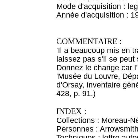
Mode d'acquisition : le
Année d'acquisition : 1
COMMENTAIRE :
'Il a beaucoup mis en t
laissez pas s'il se peu
Donnez le change car l'e
'Musée du Louvre, Dép
d'Orsay, inventaire gén
428, p. 91.)
INDEX :
Collections : Moreau-N
Personnes : Arrowsmith
Techniques : lettre aut