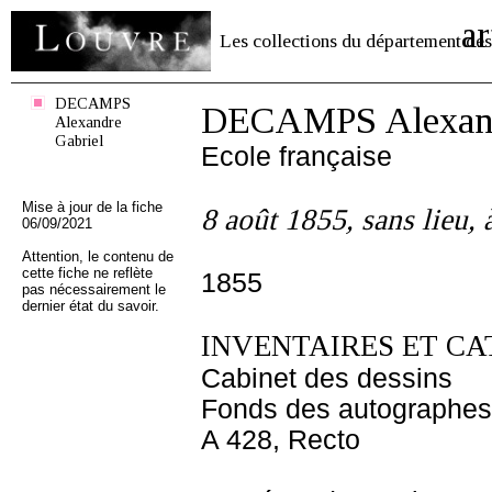
ar
Les collections du département des
DECAMPS
DECAMPS Alexand
Alexandre
Gabriel
Ecole française
Mise à jour de la fiche
8 août 1855, sans lieu,
06/09/2021
Attention, le contenu de
cette fiche ne reflète
1855
pas nécessairement le
dernier état du savoir.
INVENTAIRES ET CA
Cabinet des dessins
Fonds des autographes
A 428, Recto