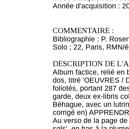
Année d'acquisition : 2
COMMENTAIRE :
Bibliographie : P. Rose
Solo ; 22, Paris, RMN/é
DESCRIPTION DE L'
Album factice, relié en 
dos, titré 'OEUVRES / 
foliotés, portant 287 d
garde, deux ex-libris co
Béhague, avec un lutrin
corrigé en) APPRENDRE
Au verso de la page de g
sols', en bas à la plume