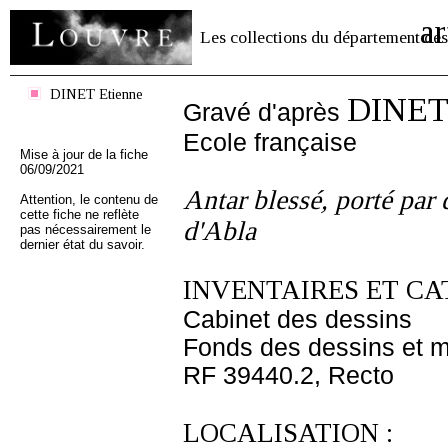
ar
Les collections du département des
DINET Etienne
DINET 
Gravé d'après
Ecole française
Mise à jour de la fiche
06/09/2021
Antar blessé, porté par 
Attention, le contenu de
cette fiche ne reflète
d'Abla
pas nécessairement le
dernier état du savoir.
INVENTAIRES ET CA
Cabinet des dessins
Fonds des dessins et m
RF 39440.2, Recto
LOCALISATION :