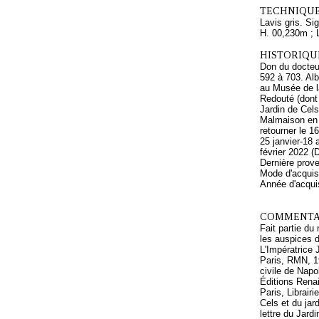
TECHNIQUE
Lavis gris. Sig
H. 00,230m ; 
HISTORIQUE
Don du docteu
592 à 703. Alb
au Musée de l
Redouté (dont
Jardin de Cels
Malmaison en 
retourner le 1
25 janvier-18
février 2022 
Dernière prov
Mode d'acquisi
Année d'acquis
COMMENTAI
Fait partie du
les auspices d
L'Impératrice 
Paris, RMN, 19
civile de Napo
Éditions Renai
Paris, Librair
Cels et du jar
lettre du Jard