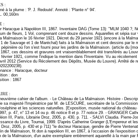
S :
né à la plume : 'P. J. Redouté'. Annoté : 'Plante n° 94'.
L. 00,160m
 :
r Haracque à Napoléon III, 1867. Inventaire DAG (Tome 13): "MLM 1040 ?, 
um de fleurs, 1 Vol, comprenant cent douze dessins. Aquarelles et sépia sur
a Malmaison le 16 février 1921. Décret du 29 janvier 1921 (encore à la Malm
 1 de Sauvage et 1 de Maréchal) faits à la Malmaison et cent dessins par le
 pépinière où l'on s'est fourni pour les jardins de la Malmaison. (article du [m
1867, ces dessins et gravures ont vraisemblablement été transférés au Louvre
6 février 1921, comme l'indique la mention dans l'Inventaire. Vu au récoleme
 avril 2012 (Service du Récolement des Dépôts, Musée du Louvre). Arrêté de 
(D202200238).
enance : Haracque, docteur
tion : don
ition : 1867
RE :
 neuvième cahier de l'album. - Le Château de La Malmaison. Histoire - Descri
e sa majesté l'Impératrice par M. de LESCURE, secrétaire de la Commission d'
Joséphine et les sciences naturelles. [Exposition, musée national du châtea
97, p. 47, n° 13 et 14 ou p. 46 notice 8 et p. 77 notice 29. - GRANGER Catheri
léon III, Paris, Librairie Droz, 2005, p. 430, p. 711. - SALVI Claudia. Pierre-J
ssance du Livre, Tournai, 1999. D'après Catherine Granger (L'Empereur et les Ar
ie Droz, 2005, p. 430 et p 711) "le docteur Haracque, gendre de Pierre Ventenat,
din de Malmaison, fit don à napoléon III, en 1867, à l'occasion de l'expositio
in de la Malmaison, d'un autre exemplaire entièrement aquarellé à la main par 