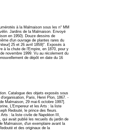
Numérotés à la Malmaison sous les n° MM
 vélin. Jardins de la Malmaison. Envoyé
aison en 1950). Douze dessins de
 même d'un ouvrage de plantes rares du
oniteur] 25 et 26 avril 1859)". Exposés à
 à la chute de l'Empire, en 1870, pour y
nt de novembre 1999. Vu au récolement du
renouvellement de dépôt en date du 16
ption. Catalogue des objets exposés sous
organisation, Paris, Henri Plon, 1867. -
u de Malmaison, 29 mai-6 octobre 1997].
ne, L'Empereur et les Arts : la liste
oseph Redouté, le prince des fleurs.
ts : la liste civile de Napoléon III,
 qui avait publié les recueils du jardin de
n de Malmaison, d'un exemplaire avant la
Redouté et des originaux de la