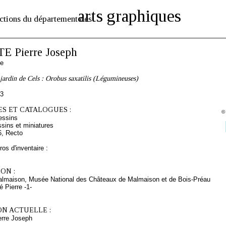
arts graphiques
ctions du département des
 Pierre Joseph
se
jardin de Cels : Orobus saxatilis (Légumineuses)
03
S ET CATALOGUES :
©
essins
sins et miniatures
6, Recto
os d'inventaire :
ON :
almaison, Musée National des Châteaux de Malmaison et de Bois-Préau
 Pierre -1-
ON ACTUELLE :
rre Joseph