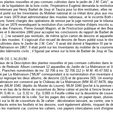
es plantes nouvelles et peu connues cultivées dans le jardin de J.M. Cels",
 de la liquidation de la liste civile, l'Impératrice Eugénie demanda la restitut
 retenues par Henry Barbet de Jouy et Tauzia pour lui être restituées, elles ne
été porté sur les Inventaires du Mobilier national et ce n'était donc plus aux 
 1er mars 1879 était administrateur des musées nationaux, et le vicomte Both
e, furent chargés des opérations de remise par le juge nommé par le tribunal 
tat en 1879 revendiquant la restitution d'un certain nombre d'objets inscrits sur 
s des Finances, Pierre-Joseph Magnin, et de l'Instruction publique et des Bea
e et 6 décembre 1880 pour accepter les conclusions du rapport de Barbet de 
 (...) ne seraient pas restitués, de même qu'un carton de dessins et aquarel
on des musées. Il s'agissait d'un recueil de dessins de fleurs publié sous le tit
ltivées dans le Jardin de J.M. Cels". Il avait été donné à Napoléon III par le 
almaison en 1867. Il était porté sur les Inventaires du mobilier de la couronne 
des bâtiments civils ; il figurait par erreur sur la liste de Barbet de Jouy et Ta
N DE L'ALBUM :
naux de la Description des plantes nouvelles et peu connues cultivées dans l
s de Redouté. Album contenant 12 aquarelles du Jardin de La Malmaison et 10
s. Planches numérotées de inv. 32 706 à inv. 32.706.112 (= M.M. 40.47.592 à
é par La Malmaison ("MLM" correspondant à la numérotation d'un inventaire du
qui regroupe les deux albums, de dessins (113) et de gravures (93). Un exempl
Malmaison est conservé par le Château de La Malmaison (MM 40.47.8478, dépôt
res (MLM 1040, dépôts du Musée du Louvre). MLM 1040 (poché à la peinture noi
ire en bas de la 4ème de couverture du 3ème cahier et poché à l'encre brune 
H. 0,46 m ; La. 0,32 m ; Ep. 0,065 m Feuille collée sur la deuxième de couve
 vieillissement de la colle. Sur les pages des cahiers, en papier épais, plusie
t sur la 4è de couverture du 3è cahier : décoloration laissant, au centre, une t
placés entre les feuillets et les dessins, sont également altérés, risquant de dét
e les maintenir car, comme les cahiers, ces papiers intercalaires sont d'origine