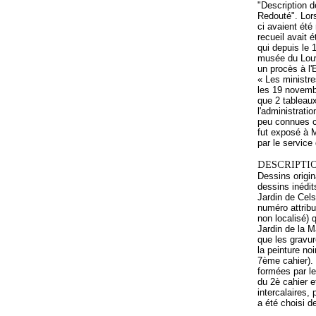
"Description d
Redouté". Lors
ci avaient été
recueil avait 
qui depuis le
musée du Louvr
un procès à l'E
« Les ministre
les 19 novembr
que 2 tableaux
l'administrati
peu connues cu
fut exposé à M
par le service 
DESCRIPTIO
Dessins origi
dessins inédit
Jardin de Cel
numéro attribu
non localisé) 
Jardin de la 
que les gravu
la peinture no
7ème cahier). 
formées par le
du 2è cahier e
intercalaires, 
a été choisi d