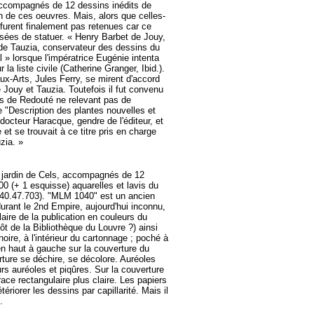
 accompagnés de 12 dessins inédits de
ion de ces oeuvres. Mais, alors que celles-
 furent finalement pas retenues car ce
musées de statuer. « Henry Barbet de Jouy,
 de Tauzia, conservateur des dessins du
» lorsque l'impératrice Eugénie intenta
la liste civile (Catherine Granger, Ibid.).
ux-Arts, Jules Ferry, se mirent d'accord
Jouy et Tauzia. Toutefois il fut convenu
les de Redouté ne relevant pas de
re "Description des plantes nouvelles et
docteur Haracque, gendre de l'éditeur, et
et se trouvait à ce titre pris en charge
uzia. »
e jardin de Cels, accompagnés de 12
0 (+ 1 esquisse) aquarelles et lavis du
 40.47.703). "MLM 1040" est un ancien
rant le 2nd Empire, aujourd'hui inconnu,
aire de la publication en couleurs du
 de la Bibliothèque du Louvre ?) ainsi
re, à l'intérieur du cartonnage ; poché à
en haut à gauche sur la couverture du
rture se déchire, se décolore. Auréoles
urs auréoles et piqûres. Sur la couverture
race rectangulaire plus claire. Les papiers
ériorer les dessins par capillarité. Mais il
.