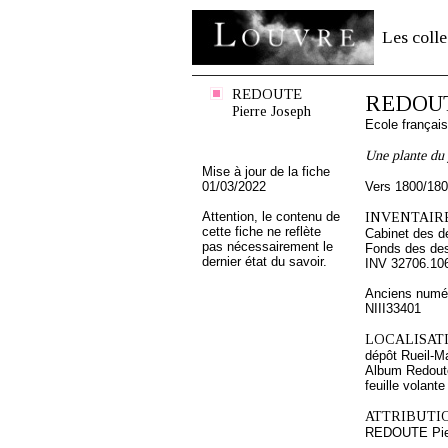
Les colle
REDOUTE
REDOUTE
Pierre Joseph
Ecole françai
Une plante du 
Mise à jour de la fiche
01/03/2022
Vers 1800/18
Attention, le contenu de
INVENTAIRE
cette fiche ne reflète
Cabinet des d
pas nécessairement le
Fonds des des
dernier état du savoir.
INV 32706.10
Anciens numér
NIII33401
LOCALISATI
dépôt Rueil-M
Album Redouté
feuille volante
ATTRIBUTI
REDOUTE Pie