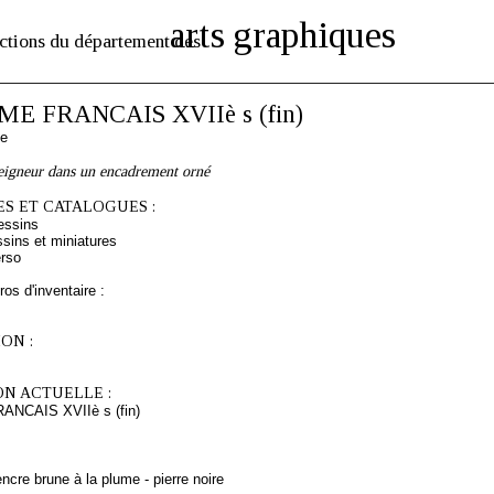
arts graphiques
ctions du département des
E FRANCAIS XVIIè s (fin)
se
seigneur dans un encadrement orné
S ET CATALOGUES :
essins
sins et miniatures
rso
os d'inventaire :
ON :
ON ACTUELLE :
NCAIS XVIIè s (fin)
ncre brune à la plume - pierre noire