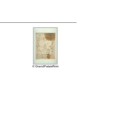
© GrandPalaisRmn