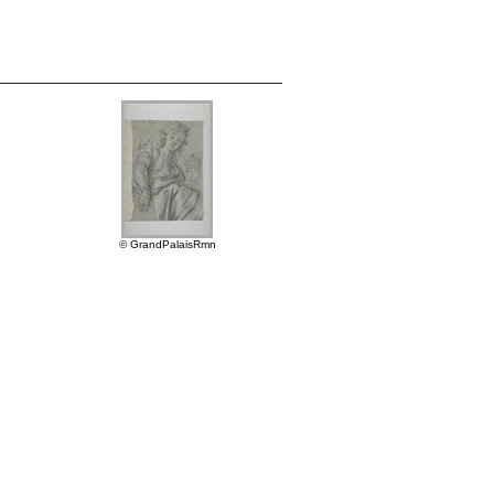
© GrandPalaisRmn