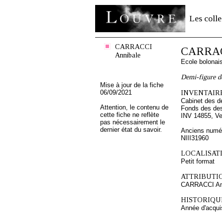
Les colle
CARRACCI
CARRAC
Annibale
Ecole bolonai
Demi-figure d
Mise à jour de la fiche
06/09/2021
INVENTAIRE
Cabinet des d
Attention, le contenu de
Fonds des des
cette fiche ne reflète
INV 14855, Ve
pas nécessairement le
dernier état du savoir.
Anciens numér
NIII31960
LOCALISATI
Petit format
ATTRIBUTI
CARRACCI An
HISTORIQUE
Année d'acquis