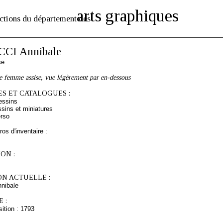
arts graphiques
ctions du département des
CI Annibale
se
e femme assise, vue légèrement par en-dessous
S ET CATALOGUES :
essins
sins et miniatures
rso
os d'inventaire :
ON :
ON ACTUELLE :
nibale
 :
ition : 1793