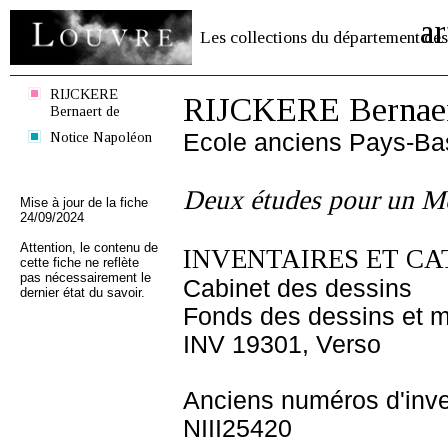
ar
Les collections du département des
RIJCKERE
RIJCKERE Bernaer
Bernaert de
Notice Napoléon
Ecole anciens Pays-Ba
Deux études pour un Mo
Mise à jour de la fiche
24/09/2024
Attention, le contenu de
INVENTAIRES ET CA
cette fiche ne reflète
pas nécessairement le
Cabinet des dessins
dernier état du savoir.
Fonds des dessins et m
INV 19301, Verso
Anciens numéros d'inve
NIII25420