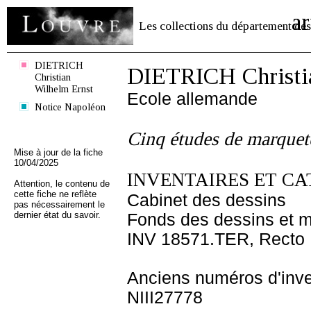
ar
Les collections du département des
DIETRICH
DIETRICH Christi
Christian
Wilhelm Ernst
Ecole allemande
Notice Napoléon
Cinq études de marquet
Mise à jour de la fiche
10/04/2025
INVENTAIRES ET CA
Attention, le contenu de
cette fiche ne reflète
Cabinet des dessins
pas nécessairement le
dernier état du savoir.
Fonds des dessins et m
INV 18571.TER, Recto
Anciens numéros d'inve
NIII27778