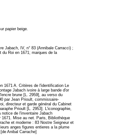
sur papier beige.
e Jabach, IV, n° 83 (Annibale Carracci) ;
net du Roi en 1671; marques de la
n 1671 A. Critères de l'identification Le
ontage Jabach ivoire à large bande d'or
l'encre brune [L. 2959], au verso du
0 par Jean Prioult, commissaire-
oi, directeur et garde général du Cabinet
paraphe Prioult [L. 2953]. L'iconographie,
 notice de l'inventaire Jabach
r 1671. Mise au net. Paris, Bibliothèque
rrache et moderne : 83 Nostre Seigneur et
sieurs anges figures entieres a la plume
 [de Anibal Carrache]