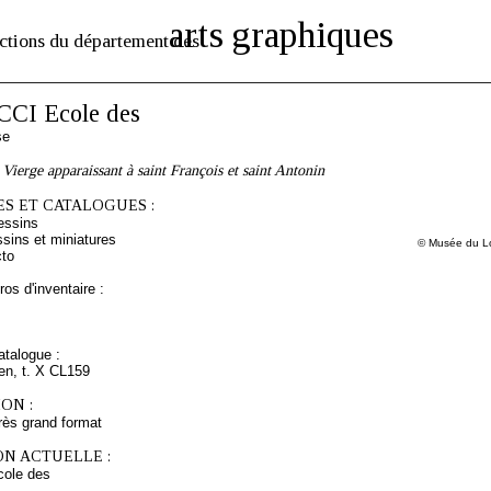
arts graphiques
ctions du département des
I Ecole des
se
 Vierge apparaissant à saint François et saint Antonin
S ET CATALOGUES :
essins
sins et miniatures
© Musée du Lo
cto
os d'inventaire :
talogue :
ien, t. X CL159
ON :
rès grand format
ON ACTUELLE :
ole des