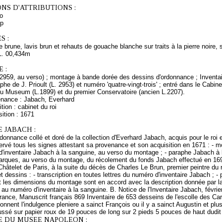
NS D'ATTRIBUTIONS :
o
ip
S :
 brune, lavis brun et rehauts de gouache blanche sur traits à la pierre noire, 
L. 00,434m
 :
2959, au verso) ; montage à bande dorée des dessins d'ordonnance ; Inventair
phe de J. Prioult (L. 2953) et numéro 'quatre-vingt-trois' ; entré dans le Cabi
 Museum (L.1899) et du premier Conservatoire (ancien L.2207).
enance : Jabach, Everhard
tion : cabinet du roi
ition : 1671
 JABACH :
rdonnance collé et doré de la collection d'Everhard Jabach, acquis pour le roi e
rvé tous les signes attestant sa provenance et son acquisition en 1671 : - m
 d'inventaire Jabach à la sanguine, au verso du montage ; - paraphe Jabach à 
arques, au verso du montage, du récolement du fonds Jabach effectué en 169
hâtelet de Paris, à la suite du décès de Charles Le Brun, premier peintre du r
t dessins : - transcription en toutes lettres du numéro d'inventaire Jabach ; - 
t les dimensions du montage sont en accord avec la description donnée par la
au numéro d'inventaire à la sanguine. B. Notice de l'Inventaire Jabach, févrie
rance, Manuscrit français 869 Inventaire de 653 desseins de l'escolle des Ca
donnent l'indulgence pleniere a sainct François ou il y a sainct Augustin et plu
ussé sur papier roux de 19 pouces de long sur 2 pieds 5 pouces de haut dudit
E DU MUSEE NAPOLEON :