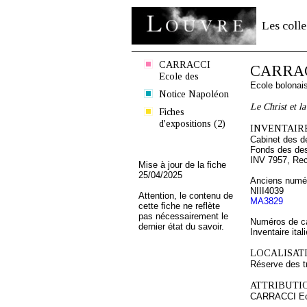
Les colle
CARRACCI
CARRACC
Ecole des
Ecole bolonai
Notice Napoléon
Le Christ et la
Fiches
d'expositions (2)
INVENTAIRE
Cabinet des d
Fonds des des
INV 7957, Re
Mise à jour de la fiche
25/04/2025
Anciens numér
NIII4039
Attention, le contenu de
MA3829
cette fiche ne reflète
pas nécessairement le
Numéros de ca
dernier état du savoir.
Inventaire ital
LOCALISATI
Réserve des t
ATTRIBUTI
CARRACCI Ec