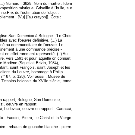
(...) Numéro : 3829. Nom du maître : Idem
position mistique. Grisaille à l'huile, sur
ne.Prix de l'estimation de l'objet :
lement : [Vu] [[au crayon]]. Cote :
'église San Domenico à Bologne : 'Le Christ
es avec l'oeuvre définitive. (...) La
stiné au commanditaire de l'oeuvre. Le
rtainement à une commande précise -
t en effet rarement représenté. (..) Au
re, vers 1593 et pour laquelle on connaît
e Modène (Squellati Brizio, 1984),
nfant, saint François, saint Joseph et les
 italiens du Louvre, hommage à Philip
n° 87, p. 128). Voir aussi : Musée du
 'Dessins bolonais du XVIIe siècle', tome
en rapport, Bologne, San Domenico,
izi, oeuvre en rapport
ci, Ludovico, oeuvre en rapport - Carracci,
 Faccini, Pietro, Le Christ et la Vierge
oire - rehauts de gouache blanche - pierre