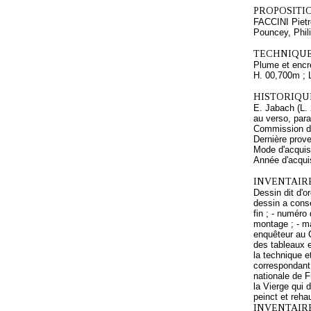
PROPOSITIO
FACCINI Pietr
Pouncey, Phil
TECHNIQUE
Plume et encre
H. 00,700m ; 
HISTORIQUE
E. Jabach (L. 
au verso, para
Commission du
Dernière prov
Mode d'acquisi
Année d'acquis
INVENTAIRE
Dessin dit d'o
dessin a conse
fin ; - numéro
montage ; - m
enquêteur au C
des tableaux e
la technique e
correspondant 
nationale de F
la Vierge qui 
peinct et reha
INVENTAIR