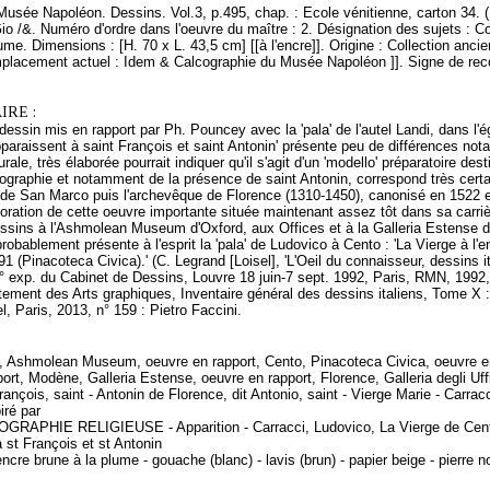
Musée Napoléon. Dessins. Vol.3, p.495, chap. : Ecole vénitienne, carton 34. 
Gio /&. Numéro d'ordre dans l'oeuvre du maître : 2. Désignation des sujets : Com
lume. Dimensions : [H. 70 x L. 43,5 cm] [[à l'encre]]. Origine : Collection ancien
placement actuel : Idem & Calcographie du Musée Napoléon ]]. Signe de recol
RE :
 dessin mis en rapport par Ph. Pouncey avec la 'pala' de l'autel Landi, dans l
pparaissent à saint François et saint Antonin' présente peu de différences notabl
rale, très élaborée pourrait indiquer qu'il s'agit d'un 'modello' préparatoire de
onographie et notamment de la présence de saint Antonin, correspond très ce
r de San Marco puis l'archevêque de Florence (1310-1450), canonisé en 1522 es
boration de cette oeuvre importante située maintenant assez tôt dans sa carriè
essins à l'Ashmolean Museum d'Oxford, aux Offices et à la Galleria Estense d
probablement présente à l'esprit la 'pala' de Ludovico à Cento : 'La Vierge à l'e
91 (Pinacoteca Civica).' (C. Legrand [Loisel], 'L'Oeil du connaisseur, dessins
 exp. du Cabinet de Dessins, Louvre 18 juin-7 sept. 1992, Paris, RMN, 1992, 
ement des Arts graphiques, Inventaire général des dessins italiens, Tome X :
el, Paris, 2013, n° 159 : Pietro Faccini.
d, Ashmolean Museum, oeuvre en rapport, Cento, Pinacoteca Civica, oeuvre 
ort, Modène, Galleria Estense, oeuvre en rapport, Florence, Galleria degli Uff
ançois, saint - Antonin de Florence, dit Antonio, saint - Vierge Marie - Carrac
iré par
OGRAPHIE RELIGIEUSE - Apparition - Carracci, Ludovico, La Vierge de Cento -
 st François et st Antonin
ncre brune à la plume - gouache (blanc) - lavis (brun) - papier beige - pierre n