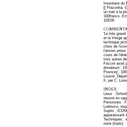
Inventaire du 
[[ Piazzetta, 
un trait à la p
100francs. Em
1DD35
COMMENTAI
'Le très grand
et la Vierge a
technique pictu
choix de l'ic
l'ancien prieu
cours de l'éla
trois autres d
Faccini avait 
donateurs', 15
Pouncey', 100°
Louvre, Départ
II, par C. Lois
INDEX :
Lieux : Oxfor
oeuvre en rapp
Personnes : Fr
Ludovico, insp
Sujets : ICON
apparaissant à
Techniques : e
noire (traits)