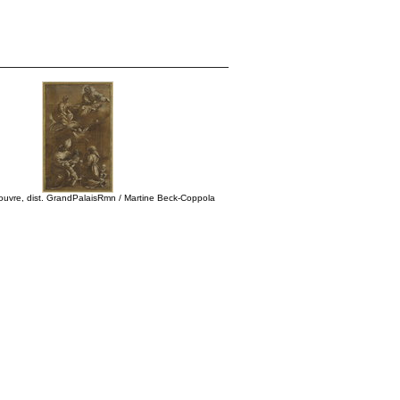
uvre, dist. GrandPalaisRmn / Martine Beck-Coppola