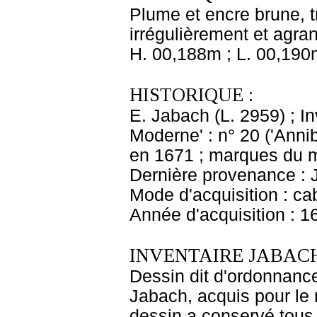
Plume et encre brune, t
irrégulièrement et agra
H. 00,188m ; L. 00,190
HISTORIQUE :
E. Jabach (L. 2959) ; In
Moderne' : n° 20 ('Annib
en 1671 ; marques du m
Dernière provenance : 
Mode d'acquisition : cab
Année d'acquisition : 1
INVENTAIRE JABACH
Dessin dit d'ordonnance
Jabach, acquis pour le r
dessin a conservé tous 