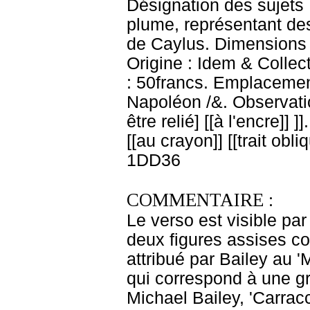
Désignation des sujets 
plume, représentant des
de Caylus. Dimensions :
Origine : Idem & Collect
: 50francs. Emplacemen
Napoléon /&. Observati
être relié] [[à l'encre]] 
[[au crayon]] [[trait obli
1DD36
COMMENTAIRE :
Le verso est visible p
deux figures assises c
attribué par Bailey au '
qui correspond à une g
Michael Bailey, 'Carrac