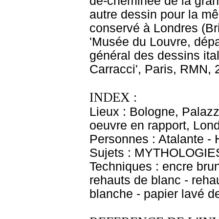
de-cheminée de la gran
autre dessin pour la mê
conservé à Londres (Bri
'Musée du Louvre, dépa
général des dessins ital
Carracci', Paris, RMN, 
INDEX :
Lieux : Bologne, Palaz
oeuvre en rapport, Lon
Personnes : Atalante -
Sujets : MYTHOLOGIES -
Techniques : encre brune
rehauts de blanc - reh
blanche - papier lavé d