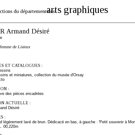
arts graphiques
ctions du département des
 Armand Désiré
se
 femme de Lisieux
S ET CATALOGUES :
essins
sins et miniatures, collection du musée d'Orsay
cto
ON :
rve des pièces encadrées
ON ACTUELLE :
and Désiré
S :
d légèrement lavé de brun. Dédicacé en bas, à gauche : 'Petit souvenir à Monsi
L. 00,220m