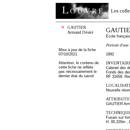
Les colle
GAUTIER
GAUTIER
Armand Désiré
Ecole françai
Portrait d'une
Mise à jour de la fiche
07/10/2021
1892
Attention, le contenu de
INVENTAIRE
cette fiche ne reflète
Cabinet des d
pas nécessairement le
Fonds des des
dernier état du savoir.
RF 31658, Re
LOCALISATI
Nouvelle rése
ATTRIBUTI
GAUTIER Arm
TECHNIQUE
Fusain sur fon
H. 00,320m ; 