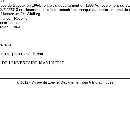
 :
ée de Bayeux en 1964, rentré au département en 1995 Au récolement du 29/10
 07/11/2018 en Réserve des pièces encadrées, marqué sur carton de fond de
 Masson et Ch. Winling).
nance : Réveillé
tion : achat
ition : 1964
Réveillé
x
usain - papier lavé de brun
 DE L'INVENTAIRE MANUSCRIT :
© 2012 - Musée du Louvre, Département des Arts graphiques