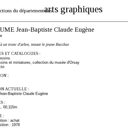
arts graphiques
ctions du département des
ME Jean-Baptiste Claude Eugène
se
à un tronc d'arbre, tenant le jeune Bacchus
S ET CATALOGUES :
essins
sins et miniatures, collection du musée d'Orsay
cto
ON :
ON ACTUELLE :
an-Baptiste Claude Eugène
S :
L. 00,115m
 :
tion : achat
ition : 1978