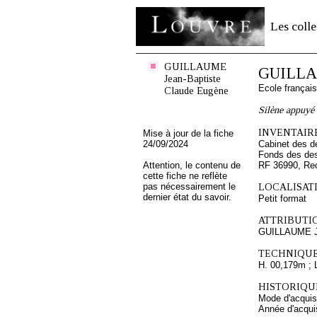
Les colle
GUILLAUME
GUILLAU
Jean-Baptiste
Ecole françai
Claude Eugène
Silène appuyé 
INVENTAIRE
Mise à jour de la fiche
24/09/2024
Cabinet des d
Fonds des des
Attention, le contenu de
RF 36990, Re
cette fiche ne reflète
pas nécessairement le
LOCALISATI
dernier état du savoir.
Petit format
ATTRIBUTI
GUILLAUME Je
TECHNIQUE
H. 00,179m ; 
HISTORIQUE
Mode d'acquisi
Année d'acquis