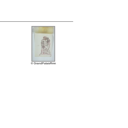
© GrandPalaisRmn