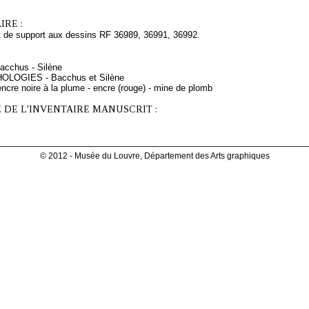
RE :
t de support aux dessins RF 36989, 36991, 36992.
acchus - Silène
HOLOGIES - Bacchus et Silène
ncre noire à la plume - encre (rouge) - mine de plomb
 DE L'INVENTAIRE MANUSCRIT :
© 2012 - Musée du Louvre, Département des Arts graphiques