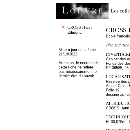
Les colle
CROSS Henri
CROSS 
Edmond
Ecole françai
Plan architectu
Mise à jour de la fiche
21/10/2022
INVENTAIRE
Cabinet des d
Attention, le contenu de
Fonds des des
cette fiche ne reflète
RF 36585, 25
pas nécessairement le
dernier état du savoir.
LOCALISATI
Réserve des p
Album Cross H
Folio 19
dessiné au re
ATTRIBUTI
CROSS Henri
TECHNIQUE
H. 00,070m ; 