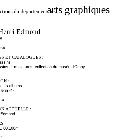
arts graphiques
ctions du département des
Henri Edmond
se
ral
S ET CATALOGUES :
essins
sins et miniatures, collection du musée d'Orsay
ON :
etits albums
enri -4-
cto
ON ACTUELLE :
 Edmond
S :
L. 00,108m