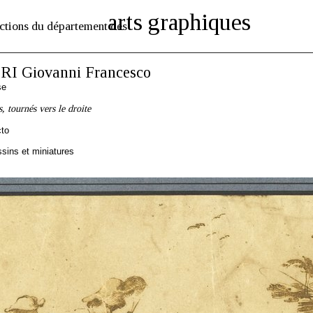
arts graphiques
ctions du département des
I Giovanni Francesco
se
, tournés vers le droite
cto
sins et miniatures