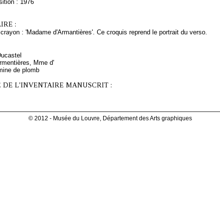
ition : 1976
RE :
crayon : 'Madame d'Armantières'. Ce croquis reprend le portrait du verso.
Ducastel
rmentières, Mme d'
mine de plomb
 DE L'INVENTAIRE MANUSCRIT :
© 2012 - Musée du Louvre, Département des Arts graphiques