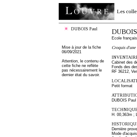
Les colle
DUBOIS Paul
DUBOIS
Ecole françai
Mise à jour de la fiche
Croquis d'une 
06/09/2021
INVENTAIRE
Attention, le contenu de
Cabinet des d
cette fiche ne reflète
Fonds des des
pas nécessairement le
RF 36212, Ve
dernier état du savoir.
LOCALISATI
Petit format
ATTRIBUTI
DUBOIS Paul
TECHNIQUE
H. 00,363m ; 
HISTORIQUE
Dernière prov
Mode d'acquisi