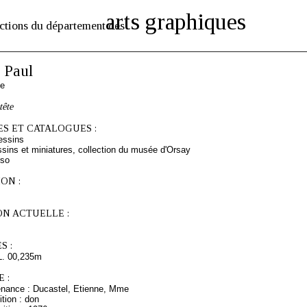
arts graphiques
ctions du département des
 Paul
se
tête
S ET CATALOGUES :
essins
sins et miniatures, collection du musée d'Orsay
rso
ON :
ON ACTUELLE :
S :
L. 00,235m
 :
enance : Ducastel, Etienne, Mme
tion : don