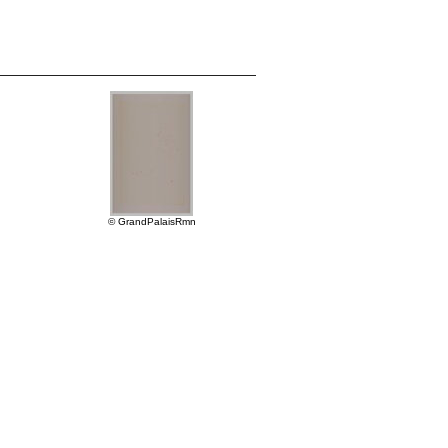
© GrandPalaisRmn