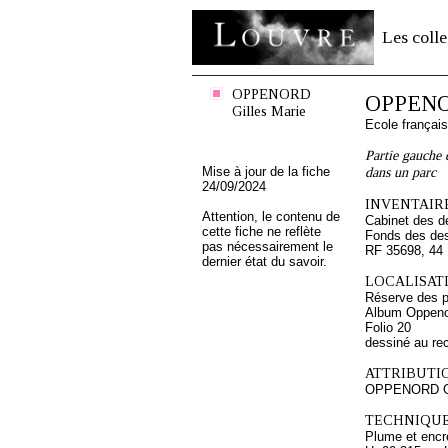
Les colle
OPPENORD
OPPENOR
Gilles Marie
Ecole françai
Partie gauche 
Mise à jour de la fiche
dans un parc
24/09/2024
INVENTAIRE
Attention, le contenu de
Cabinet des d
cette fiche ne reflète
Fonds des des
pas nécessairement le
RF 35698, 44
dernier état du savoir.
LOCALISATI
Réserve des p
Album Oppenor
Folio 20
dessiné au re
ATTRIBUTI
OPPENORD Gi
TECHNIQUE
Plume et encre