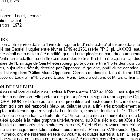
L. 00,152m
 :
enance : Laget, Léonce
tion : achat
ition : 1972
RE :
ion a été gravée dans le 'Livre de fragments d'architecture' et insérée dans l
é par Gabriel Huquier entre février 1749 et 1751 (série PP 2, pl. LXXXXI, eau
le détail de la grille a été modifié, que la boule placée en haut du couronnem
enfin un médaillon au chiffre composé des lettres B et E a été ajouté. Un des 
ée de l'Ermitage de Saint-Pétersbourg, porte comme titre 'Porte des trois c
e lieu, aujourd'hui détruit, dessiné par Oppenord. À gauche, profil d'une cariati
er Fuhring dans "Gilles-Marie Oppenord. Carnets de dessins faits à Rome 1692
ée du Louvre", n°4, volume Etude, Paris, Louvre éditions et Milan, Officina L
N DE L'ALBUM :
é dessiné lors du séjour de l'artiste à Rome entre 1692 et 1699. Il est aujourd
de sa confection. Elle porte sur le plat supérieur la signature autographe Oppe
PENOR, est d'une autre main et probablement postérieure. Le carnet se com
, dont trois ont été rapportés (deux au début et un à la fin), très probablemen
tait initialement quatre-vingt-dix-huit feuillets, mais les feuillets 1, 77, 91
 l'encre noire en haut à droite, de 2 à 95. Cette première numérotation a été f
été ajoutée à la mine graphite ultérieurement, au XIXe siècle ou au XXe siècle,
feuillets manquants et y joindre les folios 96, 97 et 98 qui n'avaient pas ét
porte un monogramme italien utilisé couramment à Rome au XVIIe siècle. Quatr
 numéro, ont été insérées en tête du volume, et quatre autres à la fin. Elles p
ui ne sont pas de la main de l'artiste et ont été ajoutées postérieurement, sans