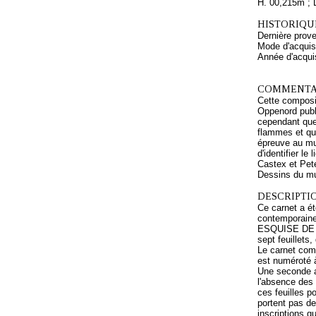
H. 00,215m ; 
HISTORIQUE
Dernière prov
Mode d'acquisi
Année d'acquis
COMMENTAI
Cette composit
Oppenord publi
cependant que 
flammes et qu'
épreuve au mus
d'identifier l
Castex et Pet
Dessins du mus
DESCRIPTIO
Ce carnet a ét
contemporaine 
ESQUISE DE OP
sept feuillets
Le carnet comp
est numéroté à
Une seconde a 
l'absence des 
ces feuilles 
portent pas de
inscriptions q