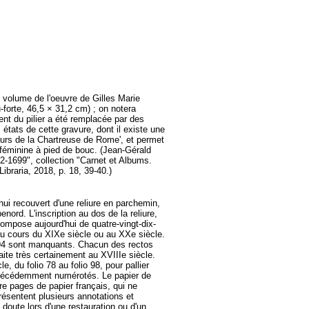
e volume de l'oeuvre de Gilles Marie
-forte, 46,5 × 31,2 cm) ; on notera
ent du pilier a été remplacée par des
états de cette gravure, dont il existe une
ours de la Chartreuse de Rome', et permet
de féminine à pied de bouc. (Jean-Gérald
-1699", collection "Carnet et Albums.
ibraria, 2018, p. 18, 39-40.)
'hui recouvert d'une reliure en parchemin,
nord. L'inscription au dos de la reliure,
pose aujourd'hui de quatre-vingt-dix-
t au cours du XIXe siècle ou au XXe siècle.
 et 94 sont manquants. Chacun des rectos
aite très certainement au XVIIIe siècle.
 du folio 78 au folio 98, pour pallier
é précédemment numérotés. Le papier de
e pages de papier français, qui ne
résentent plusieurs annotations et
 doute lors d'une restauration ou d'un