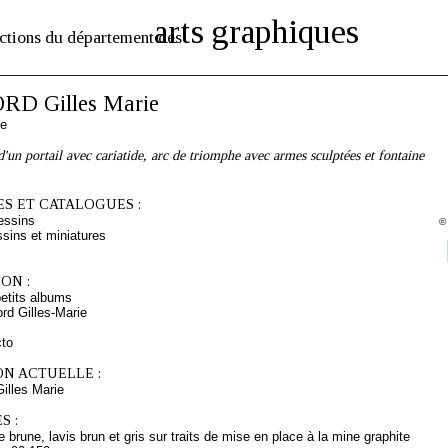
arts graphiques
ctions du département des
D Gilles Marie
se
d'un portail avec cariatide, arc de triomphe avec armes sculptées et fontaine
S ET CATALOGUES :
essins
©
sins et miniatures
ON :
etits albums
d Gilles-Marie
cto
ON ACTUELLE :
lles Marie
S :
 brune, lavis brun et gris sur traits de mise en place à la mine graphite