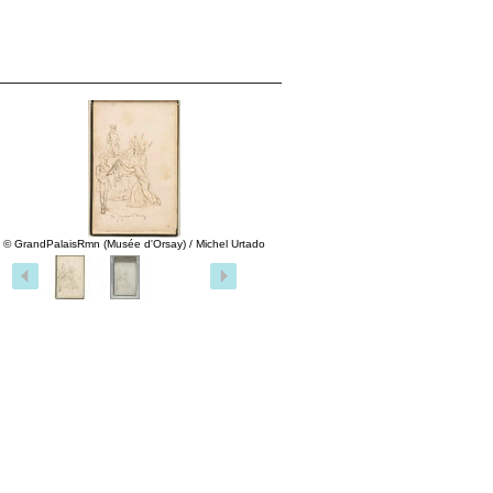
© GrandPalaisRmn (Musée d'Orsay) / Michel Urtado