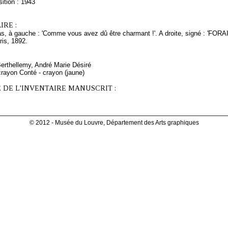
ition : 1943
RE :
s, à gauche : 'Comme vous avez dû être charmant !'. A droite, signé : 'FORA
ris, 1892.
Berthellemy, André Marie Désiré
rayon Conté - crayon (jaune)
 DE L'INVENTAIRE MANUSCRIT :
© 2012 - Musée du Louvre, Département des Arts graphiques