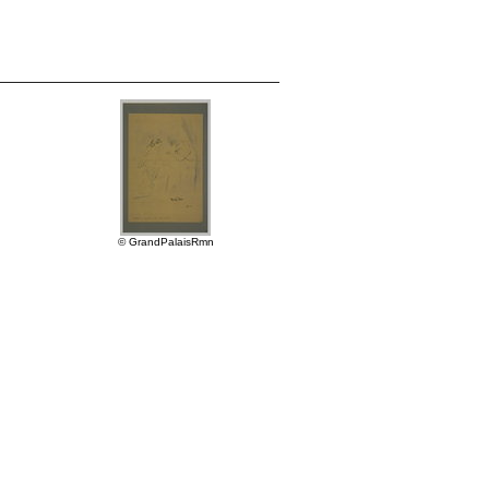
© GrandPalaisRmn