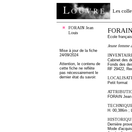
Les colle
FORAIN Jean
FORAIN 
Louis
Ecole françai
Jeune femme as
Mise à jour de la fiche
24/09/2024
INVENTAIRE
Cabinet des d
Attention, le contenu de
Fonds des des
cette fiche ne reflète
RF 29422, Re
pas nécessairement le
dernier état du savoir.
LOCALISATI
Petit format
ATTRIBUTI
FORAIN Jean 
TECHNIQUE
H. 00,386m ; 
HISTORIQUE
Dernière prov
Mode d'acquisi