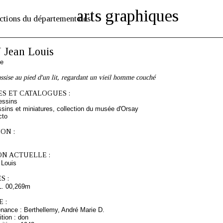
arts graphiques
ctions du département des
Jean Louis
se
sise au pied d'un lit, regardant un vieil homme couché
S ET CATALOGUES :
essins
sins et miniatures, collection du musée d'Orsay
cto
ON :
ON ACTUELLE :
Louis
S :
L. 00,269m
 :
enance : Berthellemy, André Marie D.
tion : don