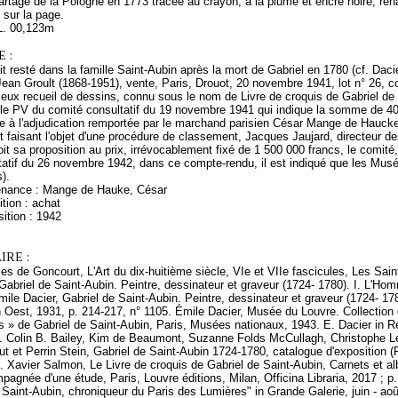
artage de la Pologne en 1773 tracée au crayon, à la plume et encre noire, rehau
n sur la page.
L. 00,123m
 :
it resté dans la famille Saint-Aubin après la mort de Gabriel en 1780 (cf. Daci
, Jean Groult (1868-1951), vente, Paris, Drouot, 20 novembre 1941, lot n° 2
ieux recueil de dessins, connu sous le nom de Livre de croquis de Gabriel de 
 le PV du comité consultatif du 19 novembre 1941 qui indique la somme de 400 
ce à l'adjudication remportée par le marchand parisien César Mange de Hauck
et faisant l'objet d'une procédure de classement, Jacques Jaujard, directeur
oit sa proposition au prix, irrévocablement fixé de 1 500 000 francs, le comité,
tatif du 26 novembre 1942, dans ce compte-rendu, il est indiqué que les Musé
).
enance : Mange de Hauke, César
tion : achat
ition : 1942
RE :
s de Goncourt, L'Art du dix-huitième siècle, VIe et VIIe fascicules, Les Saint
Gabriel de Saint-Aubin. Peintre, dessinateur et graveur (1724- 1780). I. L'Hom
ile Dacier, Gabriel de Saint-Aubin. Peintre, dessinateur et graveur (1724- 178
 Oest, 1931, p. 214-217, n° 1105. Émile Dacier, Musée du Louvre. Collection 
is » de Gabriel de Saint-Aubin, Paris, Musées nationaux, 1943. E. Dacier in
4. Colin B. Bailey, Kim de Beaumont, Suzanne Folds McCullagh, Christophe Le
t et Perrin Stein, Gabriel de Saint-Aubin 1724-1780, catalogue d'exposition (
Xavier Salmon, Le Livre de croquis de Gabriel de Saint-Aubin, Carnets et al
pagnée d'une étude, Paris, Louvre éditions, Milan, Officina Libraria, 2017 ; p
t Saint-Aubin, chroniqueur du Paris des Lumières" in Grande Galerie, juin - ao