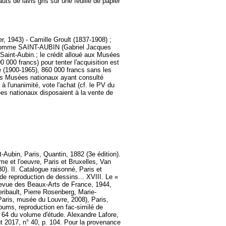
ts de lavis gris sur une feuille de papier
er, 1943) - Camille Groult (1837-1908) ;
6, comme SAINT-AUBIN (Gabriel Jacques
Saint-Aubin.; le crédit alloué aux Musées
000 francs) pour tenter l'acquisition est
e (1900-1965), 860 000 francs sans les
 des Musées nationaux ayant consulté
 à l'unanimité, vote l'achat (cf. le PV du
es nationaux disposaient à la vente de
-Aubin, Paris, Quantin, 1882 (3e édition).
me et l'oeuvre, Paris et Bruxelles, Van
0). II. Catalogue raisonné, Paris et
de reproduction de dessins... XVIII. Le «
 Revue des Beaux-Arts de France, 1944,
ribault, Pierre Rosenberg, Marie-
Paris, musée du Louvre, 2008), Paris,
bums, reproduction en fac-similé de
. 64 du volume d'étude. Alexandre Lafore,
ût 2017, n° 40, p. 104. Pour la provenance