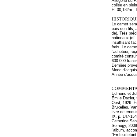
Allégorie du P
collée en plei
H. 00,182m ; 
HISTORIQUE
Le carnet sera
puis son fils
de), Très préc
nationaux (cf.
insuffisant fa
frais. Le carn
l'acheteur, reç
comité consul
600 000 francs
Dernière prov
Mode d'acquisi
Année d'acquis
COMMENTAI
Edmond et Jule
Émile Dacier, 
Oest, 1929. Ém
Bruxelles, Van
livre de croqu
IX, p. 147-15
Catherine Sahu
Somogy, 2008. 
l'album, accom
"En feuilletan