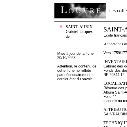
Les colle
SAINT-AUBIN
SAINT-A
Gabriel-Jacques
Ecole françai
de
Annotations m
Vers 1759/17
Mise à jour de la fiche
20/10/2023
INVENTAIRE
Attention, le contenu de
Cabinet des d
cette fiche ne reflète
Fonds des des
pas nécessairement le
RF 29344.12,
dernier état du savoir.
LOCALISATI
Réserve des p
Album Saint-A
Folio 44
rapporté au re
ATTRIBUTI
SAINT-AUBIN 
TECHNIQUE