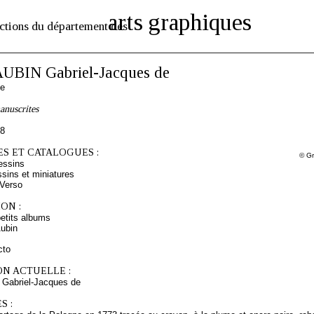
arts graphiques
ctions du département des
UBIN Gabriel-Jacques de
se
anuscrites
78
S ET CATALOGUES :
© Gr
essins
sins et miniatures
 Verso
ON :
etits albums
ubin
cto
ON ACTUELLE :
Gabriel-Jacques de
S :