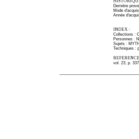
HISTORIQUE
Dernière prov
Mode d'acquisi
Année d'acquis
INDEX :
Collections :
Personnes : N
Sujets : MY
Techniques : p
REFERENCE
vol. 23, p. 337