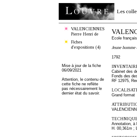
Les colle
VALENCIENNES
VALENCI
Pierre Henri de
Ecole françai
Fiches
d'expositions (4)
Jeune homme ét
1792
Mise à jour de la fiche
INVENTAIRE
06/09/2021
Cabinet des d
Fonds des des
Attention, le contenu de
RF 12975, Re
cette fiche ne reflète
pas nécessairement le
LOCALISATI
dernier état du savoir.
Grand format
ATTRIBUTI
VALENCIENNES
TECHNIQUE
Annotation, à 
H. 00,361m ; 