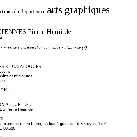
arts graphiques
ctions du département des
ENNES Pierre Henri de
se
endu, se regardant dans une source : Narcisse (?)
S ET CATALOGUES :
essins
sins et miniatures
cto
ON :
ON ACTUELLE :
 Pierre Henri de
S :
la plume et encre brune, en bas à gauche : 'à Mr layne, 1792'.
L. 00,510m