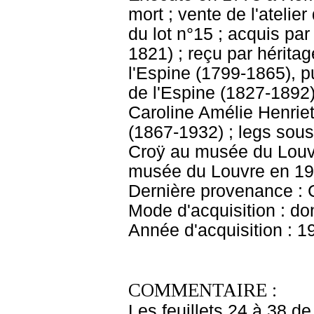
mort ; vente de l'atelie
du lot n°15 ; acquis pa
1821) ; reçu par hérita
l'Espine (1799-1865), p
de l'Espine (1827-1892),
Caroline Amélie Henriet
(1867-1932) ; legs sous
Croÿ au musée du Louvr
musée du Louvre en 19
Dernière provenance : 
Mode d'acquisition : do
Année d'acquisition : 1
COMMENTAIRE :
Les feuillets 24 à 38 d