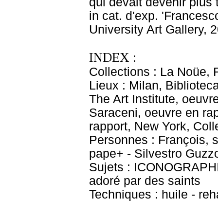
qui devait devenir plus 
in cat. d'exp. 'Francesc
University Art Gallery,
INDEX :
Collections : La Noüe, 
Lieux : Milan, Bibliote
The Art Institute, oeuvr
Saraceni, oeuvre en ra
rapport, New York, Col
Personnes : François, sa
pape+ - Silvestro Guzzo
Sujets : ICONOGRAPHIE
adoré par des saints
Techniques : huile - re