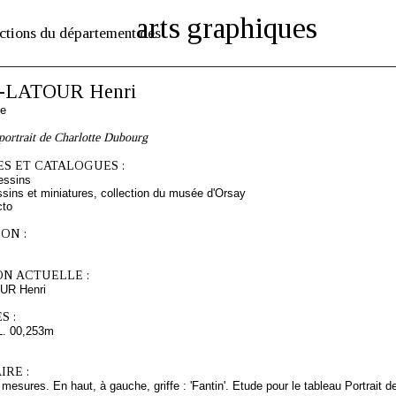
arts graphiques
ctions du département des
-LATOUR Henri
se
portrait de Charlotte Dubourg
S ET CATALOGUES :
essins
sins et miniatures, collection du musée d'Orsay
cto
ON :
ON ACTUELLE :
UR Henri
S :
L. 00,253m
RE :
 mesures. En haut, à gauche, griffe : 'Fantin'. Etude pour le tableau Portrait