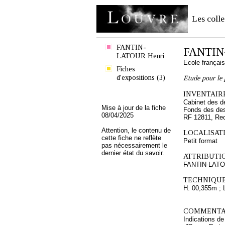
Les colle
FANTIN-
FANTIN
LATOUR Henri
Ecole françai
Fiches
d'expositions (3)
Etude pour le 
INVENTAIRE
Cabinet des d
Mise à jour de la fiche
Fonds des des
08/04/2025
RF 12811, Re
Attention, le contenu de
LOCALISATI
cette fiche ne reflète
Petit format
pas nécessairement le
dernier état du savoir.
ATTRIBUTI
FANTIN-LATO
TECHNIQUE
H. 00,355m ; 
COMMENTAI
Indications de